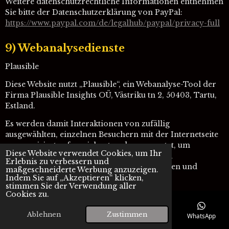
Weitere datenschutzrechtliche Informationen entnehmen
Sie bitte der Datenschutzerklärung von PayPal:
https://www.paypal.com
/de
/legalhub
/paypal
/privacy-full
9) Webanalysedienste
Plausible
Diese Website nutzt „Plausible“, ein Webanalyse-Tool der
Firma Plausible Insights OÜ, Västriku tn 2, 50403, Tartu,
Estland.
Es werden damit Interaktionen von zufällig
ausgewählten, einzelnen Besuchern mit der Internetseite
anonymisiert aufgezeichnet und ausgewertet, um
Diese Website verwendet Cookies, um Ihr
Informationen über die Seitennutzung (etwa
Erlebnis zu verbessern und
Besucherzahlen, Seitenaufrufe, Absprungraten und
maßgeschneiderte Werbung anzuzeigen.
Verweildauer) zu erheben.
Indem Sie auf „Akzeptieren“ klicken,
stimmen Sie der Verwendung aller
Cookies zu.
Zu keinem Zeitpunkt werden dabei personenbezogene
Daten verarbeitet. Plausible erhebt bei der Nutzung dieser
Ablehnen
Zustimmen
E-Mail
Telefon
Karte
Instagram
WhatsApp
Internetseite ausschließlich nicht personenbezogene
Daten wie Informationen zum Browser und zum User