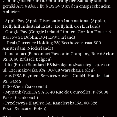
Zahlungsdaten zur Durchführung der Zahlung sodann
gemäß Art. 6 Abs. 1 lit. b DSGVO an den entsprechenden
Anbieter:
- Apple Pay (Apple Distribution International (Apple),
Hollyhill Industrial Estate, Hollyhill, Cork, Irland)
- Google Pay (Google Ireland Limited, Gordon House, 4
Barrow St, Dublin, D04 E5W5, Irland)
- iDeal (Currence Holding BV, Beethovenstraat 300
Amsterdam, Niederlande)
- bancontact (Bancontact Payconiq Company, Rue d'Arlon
82, 1040 Brüssel, Belgien)
- blik (Polski Standard P&lstrok;atno&sacute;ci sp. z o.o.,
ul. Czerniakowska 87A, 00-718 Warschau, Polen)
- eps (PSA Payment Services Austria GmbH, Handelskai
92, Gate 2
1200 Wien, Österreich)
- MyBank (PRETA S.A.S, 40 Rue de Courcelles, F-75008
Paris, Frankreich)
- Przelewy24 (PayPro SA, Kanclerska 15A, 60-326
Pozna&nacute;, Polen)