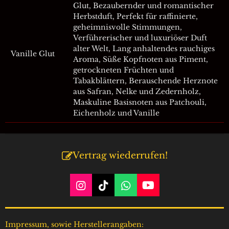
Glut, Bezaubernder und romantischer
Herbstduft, Perfekt für raffinierte,
geheimnisvolle Stimmungen,
Verführerischer und luxuriöser Duft
alter Welt, Lang anhaltendes rauchiges
Vanille Glut
Aroma, Süße Kopfnoten aus Piment,
getrockneten Früchten und
Tabakblättern, Berauschende Herznote
aus Safran, Nelke und Zedernholz,
Maskuline Basisnoten aus Patchouli,
Eichenholz und Vanille
Vertrag wiederrufen!
I
T
W
Y
n
i
h
o
s
k
a
u
t
T
t
T
Impressum, sowie Herstellerangaben: