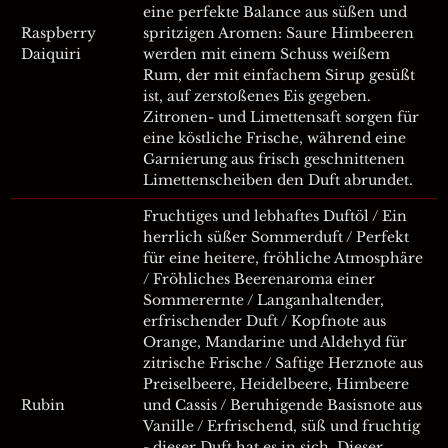
eine perfekte Balance aus süßen und
Raspberry
spritzigen Aromen: Saure Himbeeren
Daiquiri
werden mit einem Schuss weißem
Rum, der mit einfachem Sirup gesüßt
ist, auf zerstoßenes Eis gegeben.
Zitronen- und Limettensaft sorgen für
eine köstliche Frische, während eine
Garnierung aus frisch geschnittenen
Limettenscheiben den Duft abrundet.
Fruchtiges und lebhaftes Duftöl / Ein
herrlich süßer Sommerduft / Perfekt
für eine heitere, fröhliche Atmosphäre
/ Fröhliches Beerenaroma einer
Sommerernte / Langanhaltender,
erfrischender Duft / Kopfnote aus
Orange, Mandarine und Aldehyd für
zitrische Frische / Saftige Herznote aus
Preiselbeere, Heidelbeere, Himbeere
Rubin
und Cassis / Beruhigende Basisnote aus
Vanille / Erfrischend, süß und fruchtig
- dieser Duft hat es in sich. Dieser