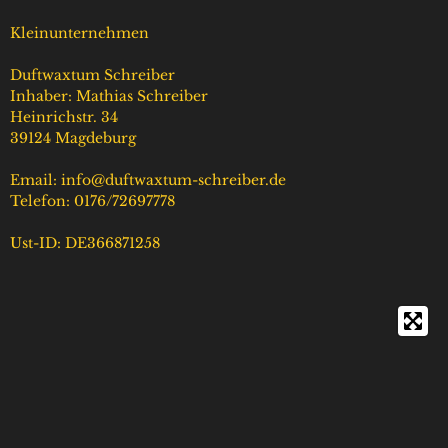
a
o
s
u
g
k
A
b
Kleinunternehmen
r
p
e
a
p
Duftwaxtum Schreiber
m
Inhaber: Mathias Schreiber
Heinrichstr. 34
39124 Magdeburg
Email: info@duftwaxtum-schreiber.de
Telefon: 0176/72697778
Ust-ID: DE366871258