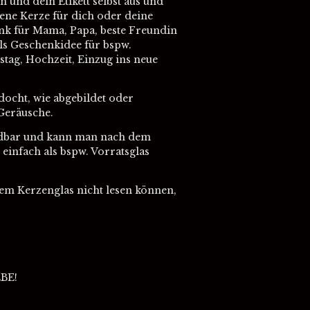
n und dein Etikett selbst aus und
gene Kerze für dich oder deine
enk für Mama, Papa, beste Freundin
ls Geschenkidee für bspw.
stag, Hochzeit, Einzug ins neue
ocht, wie abgebildet oder
Geräusche.
ndbar und kann man nach dem
einfach als bspw. Vorratsglas
 dem Kerzenglas nicht lesen können,
BE!