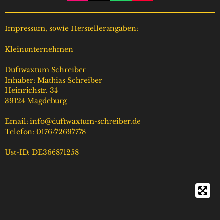
n
i
h
o
s
k
a
u
t
T
t
T
Impressum, sowie Herstellerangaben:
a
o
s
u
g
k
A
b
Kleinunternehmen
r
p
e
a
p
Duftwaxtum Schreiber
m
Inhaber: Mathias Schreiber
Heinrichstr. 34
39124 Magdeburg
Email: info@duftwaxtum-schreiber.de
Telefon: 0176/72697778
Ust-ID: DE366871258