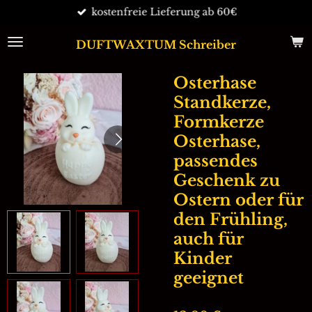
kostenfreie Lieferung ab 60€
Zum
Hauptinhalt
springen
DUFTWAXTUM Schreiber
Osterhase
Standkerze,
Formkerze
Osterhase,
passendes
Geschenk zu
Ostern oder für
den Frühling,
auch für
Kinder
geeignet