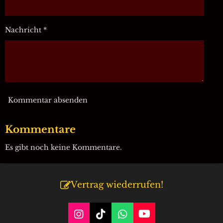
d
t
e
e
n
r
Nachricht *
n
e
Kommentar absenden
Kommentare
Es gibt noch keine Kommentare.
Vertrag wiederrufen!
I
T
W
Y