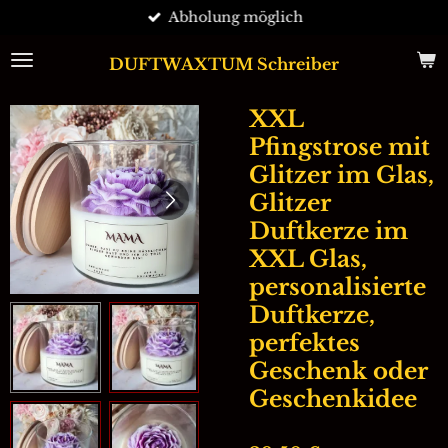
Abholung möglich
Zum
Hauptinhalt
springen
DUFTWAXTUM Schreiber
XXL
Pfingstrose mit
Glitzer im Glas,
Glitzer
Duftkerze im
XXL Glas,
personalisierte
Duftkerze,
perfektes
Geschenk oder
Geschenkidee