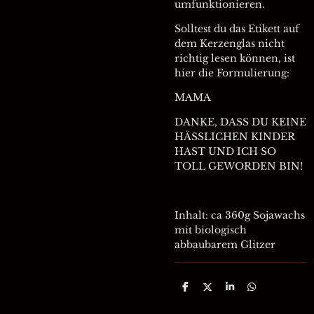
umfunktionieren.
Solltest du das Etikett auf
dem Kerzenglas nicht
richtig lesen können, ist
hier die Formulierung:
MAMA
DANKE, DASS DU KEINE
HÄSSLICHEN KINDER
HAST UND ICH SO
TOLL GEWORDEN BIN!
Inhalt: ca 360g Sojawachs
mit biologisch
abbaubarem Glitzer
T
T
T
T
e
e
e
e
i
i
i
i