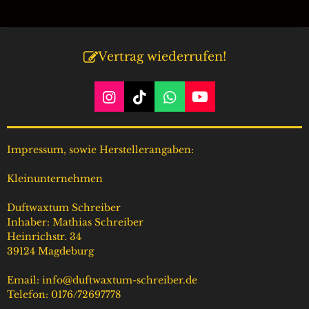
l
l
l
l
e
e
e
e
n
n
n
n
Vertrag wiederrufen!
I
T
W
Y
n
i
h
o
s
k
a
u
t
T
t
T
Impressum, sowie Herstellerangaben:
a
o
s
u
g
k
A
b
Kleinunternehmen
r
p
e
a
p
Duftwaxtum Schreiber
m
Inhaber: Mathias Schreiber
Heinrichstr. 34
39124 Magdeburg
Email: info@duftwaxtum-schreiber.de
Telefon: 0176/72697778