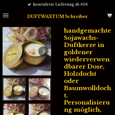
kostenfreie Lieferung ab 60€
Zum
Hauptinhalt
springen
DUFTWAXTUM Schreiber
handgemachte
Sojawachs-
Duftkerze in
goldener
wiederverwen
dbarer Dose,
Holzdocht
oder
Baumwolldoch
t,
Personalisieru
ng möglich,