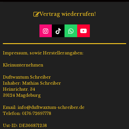
Vertrag wiederrufen!
I
T
W
Y
n
i
h
o
s
k
a
u
t
T
t
T
Impressum, sowie Herstellerangaben:
a
o
s
u
g
k
A
b
Kleinunternehmen
r
p
e
a
p
Duftwaxtum Schreiber
m
Inhaber: Mathias Schreiber
Heinrichstr. 34
39124 Magdeburg
Email: info@duftwaxtum-schreiber.de
Telefon: 0176/72697778
Ust-ID: DE366871258