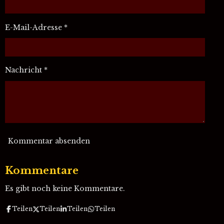
n
n
n
n
n
a
g
b
e
e
e
e
:
s
E-Mail-Adresse *
0
e
S
n
d
t
e
e
n
r
Nachricht *
n
e
Kommentar absenden
Kommentare
Es gibt noch keine Kommentare.
Teilen
Teilen
Teilen
Teilen