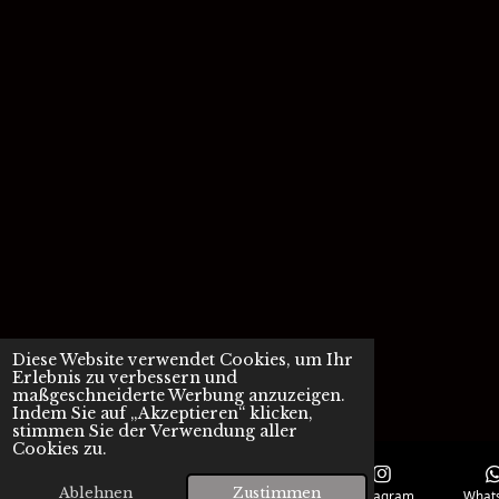
Diese Website verwendet Cookies, um Ihr
Erlebnis zu verbessern und
maßgeschneiderte Werbung anzuzeigen.
Indem Sie auf „Akzeptieren“ klicken,
stimmen Sie der Verwendung aller
Cookies zu.
Ablehnen
Zustimmen
E-Mail
Telefon
Karte
Instagram
What