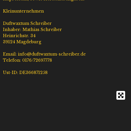
a
o
s
u
g
k
A
b
Kleinunternehmen
r
p
e
a
p
Duftwaxtum Schreiber
m
Inhaber: Mathias Schreiber
Heinrichstr. 34
39124 Magdeburg
Email: info@duftwaxtum-schreiber.de
Telefon: 0176/72697778
Ust-ID: DE366871258