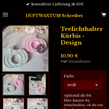
kostenfreie Lieferung ab 60€
Zum
Hauptinhalt
springen
DUFTWAXTUM Schreiber
Teelichthalter
Kürbis -
Design
10,90 €
zzgl.
Versandkosten
Farbe
optional als Set
Hier kannst du
entscheiden, ob du ein