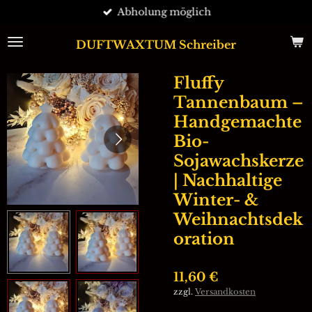
Abholung möglich
Zum
Hauptinhalt
springen
DUFTWAXTUM Schreiber
Fluffy
Tannenbaum –
Handgemachte
Bio-
Sojawachskerze
| Nachhaltige
Winter- &
Weihnachtsdek
oration
11,60 €
zzgl.
Versandkosten