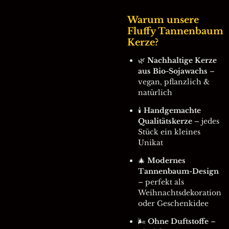
Warum unsere
Fluffy Tannenbaum
Kerze?
🌿
Nachhaltige Kerze
aus Bio-Sojawachs
–
vegan, pflanzlich &
natürlich
🕯️
Handgemachte
Qualitätskerze
– jedes
Stück ein kleines
Unikat
🎄
Modernes
Tannenbaum-Design
– perfekt als
Weihnachtsdekoration
oder Geschenkidee
🌬️
Ohne Duftstoffe
–