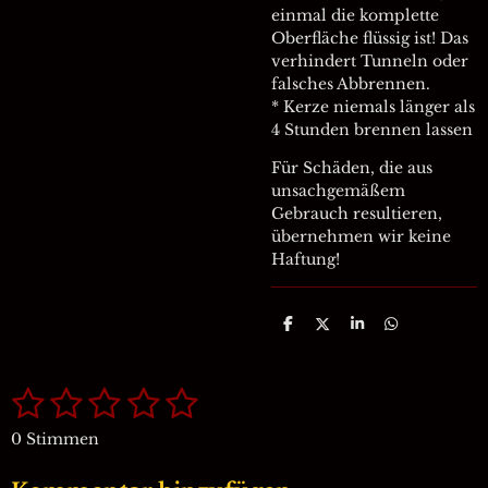
einmal die komplette
Oberfläche flüssig ist! Das
verhindert Tunneln oder
falsches Abbrennen.
* Kerze niemals länger als
4 Stunden brennen lassen
Für Schäden, die aus
unsachgemäßem
Gebrauch resultieren,
übernehmen wir keine
Haftung!
T
T
T
T
e
e
e
e
i
i
i
i
l
l
l
l
1
2
3
4
5
e
e
e
e
B
B
n
n
n
n
e
e
S
S
S
S
S
w
0 Stimmen
w
e
t
t
t
t
t
e
r
r