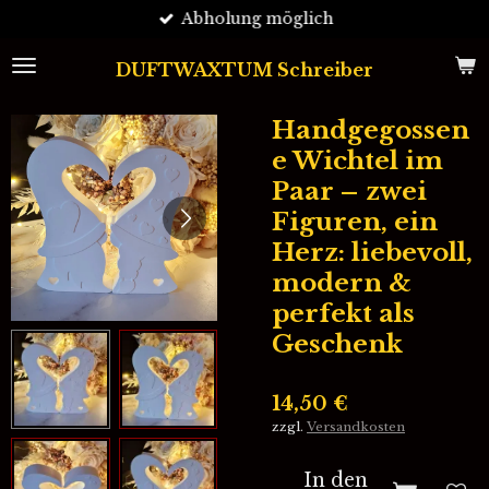
Abholung möglich
Zum
Hauptinhalt
springen
DUFTWAXTUM Schreiber
Handgegossen
e Wichtel im
Paar – zwei
Figuren, ein
Herz: liebevoll,
modern &
perfekt als
Geschenk
14,50 €
zzgl.
Versandkosten
In den