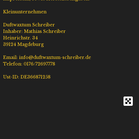
a
o
s
u
g
k
A
b
Kleinunternehmen
r
p
e
a
p
Duftwaxtum Schreiber
m
Inhaber: Mathias Schreiber
Heinrichstr. 34
39124 Magdeburg
Email: info@duftwaxtum-schreiber.de
Telefon: 0176/72697778
Ust-ID: DE366871258