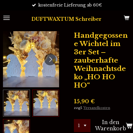
kostenfreie Lieferung ab 60€
Zum
Hauptinhalt
springen
DUFTWAXTUM Schreiber
Handgegossen
e Wichtel im
3er Set –
zauberhafte
Weihnachtsde
ko „HO HO
HO“
15,90 €
zzgl.
Versandkosten
In den
Warenkorb