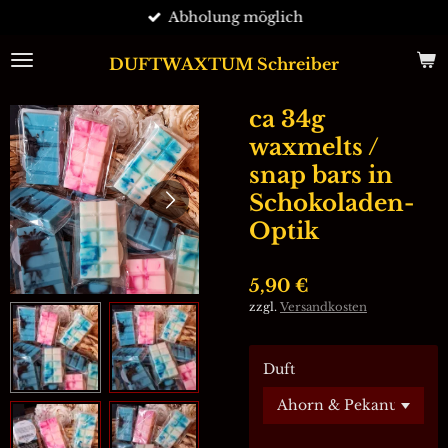
Abholung möglich
Zum
Hauptinhalt
springen
DUFTWAXTUM Schreiber
ca 34g
waxmelts /
snap bars in
Schokoladen-
Optik
5,90 €
zzgl.
Versandkosten
Duft