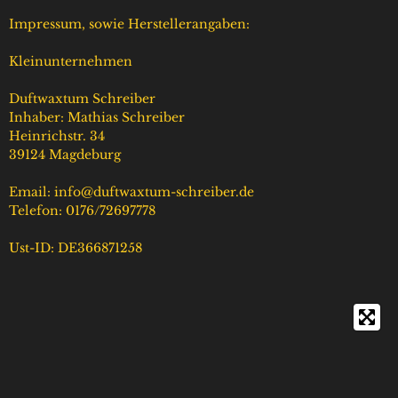
s
k
a
u
t
T
t
T
Impressum, sowie Herstellerangaben:
a
o
s
u
g
k
A
b
Kleinunternehmen
r
p
e
a
p
Duftwaxtum Schreiber
m
Inhaber: Mathias Schreiber
Heinrichstr. 34
39124 Magdeburg
Email: info@duftwaxtum-schreiber.de
Telefon: 0176/72697778
Ust-ID: DE366871258