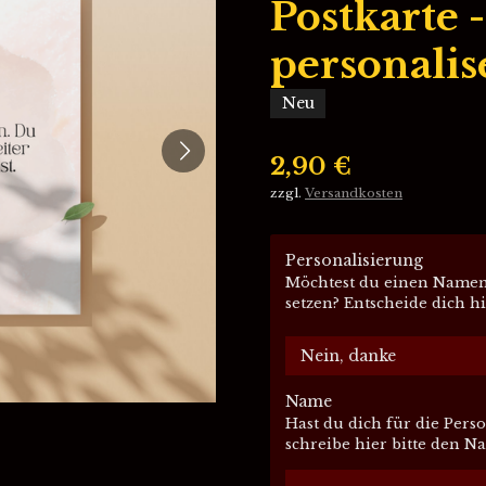
Postkarte -
personalis
Neu
2,90 €
zzgl.
Versandkosten
Personalisierung
Möchtest du einen Namen m
setzen? Entscheide dich h
Name
Hast du dich für die Pers
schreibe hier bitte den N