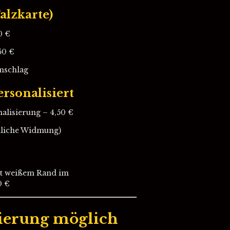
alzkarte)
0 €
50 €
mschlag
rsonalisiert
nalisierung – 4,50 €
nliche Widmung)
t weißem Rand im
0 €
sierung möglich