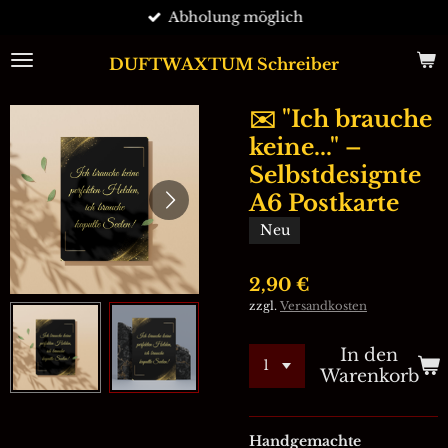
Abholung möglich
Zum
Hauptinhalt
springen
DUFTWAXTUM Schreiber
✉️ "Ich brauche
keine..." –
Selbstdesignte
A6 Postkarte
Neu
2,90 €
zzgl.
Versandkosten
In den
Warenkorb
Handgemachte