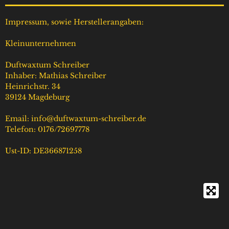
s
k
a
u
t
T
t
T
Impressum, sowie Herstellerangaben:
a
o
s
u
g
k
A
b
Kleinunternehmen
r
p
e
a
p
Duftwaxtum Schreiber
m
Inhaber: Mathias Schreiber
Heinrichstr. 34
39124 Magdeburg
Email: info@duftwaxtum-schreiber.de
Telefon: 0176/72697778
Ust-ID: DE366871258