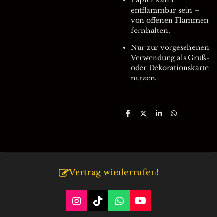
Papier kann
entflammbar sein –
von offenen Flammen
fernhalten.
Nur zur vorgesehenen
Verwendung als Gruß-
oder Dekorationskarte
nutzen.
T
T
T
T
e
e
e
e
i
i
i
i
l
l
l
l
e
e
e
e
n
n
n
n
Vertrag wiederrufen!
I
T
W
Y
n
i
h
o