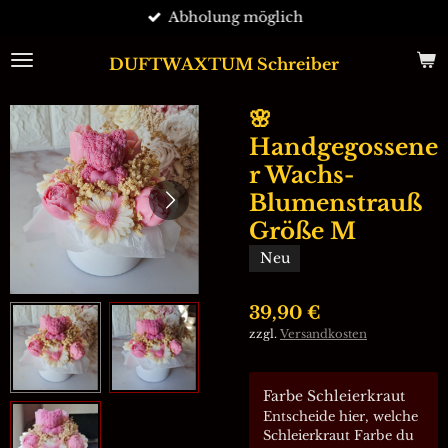
Abholung möglich
Zum
Hauptinhalt
springen
DUFTWAXTUM Schreiber
🌸
Handgegossene
r Wachs-
Blumenstrauß
Größe M
Neu
39,90 €
zzgl.
Versandkosten
Farbe Schleierkraut
Entscheide hier, welche
Schleierkraut Farbe du