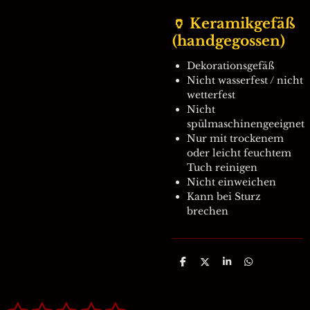
🏺 Keramikgefäß
(handgegossen)
Dekorationsgefäß
Nicht wasserfest / nicht
wetterfest
Nicht
spülmaschinengeeignet
Nur mit trockenem
oder leicht feuchtem
Tuch reinigen
Nicht einweichen
Kann bei Sturz
brechen
T
T
T
T
e
e
e
e
i
i
i
i
l
l
l
l
e
e
e
e
B
B