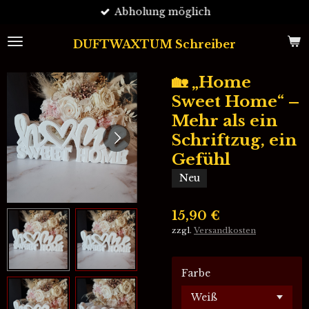
Abholung möglich
Zum
Hauptinhalt
springen
DUFTWAXTUM Schreiber
🏡 „Home
Sweet Home“ –
Mehr als ein
Schriftzug, ein
Gefühl
Neu
15,90 €
zzgl.
Versandkosten
Farbe