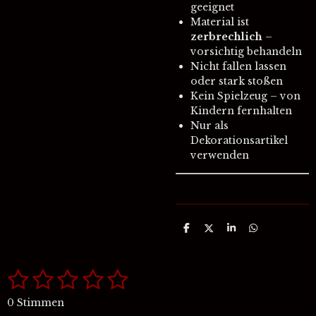
geeignet
Material ist
zerbrechlich
–
vorsichtig behandeln
Nicht fallen lassen
oder stark stoßen
Kein Spielzeug – von
Kindern fernhalten
Nur als
Dekorationsartikel
verwenden
T
T
T
T
e
e
e
e
i
i
i
i
l
l
l
l
1
2
3
4
5
e
e
e
e
B
B
n
n
n
n
e
e
S
S
S
S
S
w
0 Stimmen
w
e