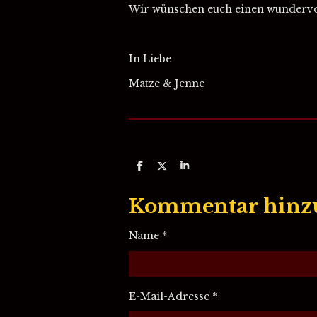
Wir wünschen euch einen wundervo
In Liebe
Matze & Jenne
T
T
T
e
e
e
i
i
i
l
l
l
Kommentar hinz
e
e
e
n
n
n
Name *
E-Mail-Adresse *