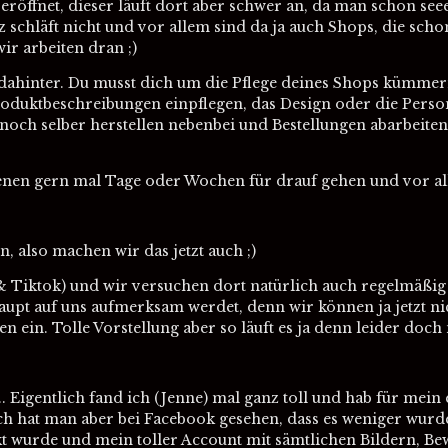
röffnet, dieser läuft dort aber schwer an, da man schon see
 schläft nicht und vor allem sind da ja auch Shops, die scho
ir arbeiten dran ;)
it dahinter. Du musst dich um die Pflege deines Shops kümme
oduktbeschreibungen einpflegen, das Design oder die Perso
noch selber herstellen nebenbei und Bestellungen abarbeiten
enen gern mal Tage oder Wochen für drauf gehen und vor al
, also machen wir das jetzt auch ;)
m & Tiktok) und wir versuchen dort natürlich auch regelmäßi
pt auf uns aufmerksam werdet, denn wir können ja jetzt nic
n ein. Tolle Vorstellung aber so läuft es ja denn leider doch 
... Eigentlich fand ich (Jenne) mal ganz toll und hab für mei
ach hat man aber bei Facebook gesehen, dass es weniger wu
t wurde und mein toller Account mit sämtlichen Bildern, Be