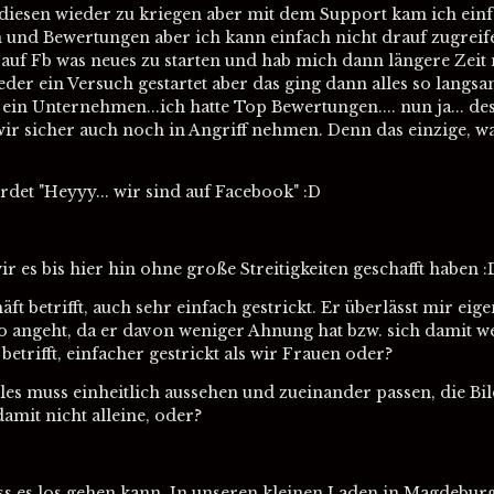
 diesen wieder zu kriegen aber mit dem Support kam ich einfa
rn und Bewertungen aber ich kann einfach nicht drauf zugreif
hr auf Fb was neues zu starten und hab mich dann längere Ze
er ein Versuch gestartet aber das ging dann alles so langsa
ein Unternehmen...ich hatte Top Bewertungen.... nun ja... de
 wir sicher auch noch in Angriff nehmen. Denn das einzige, 
det "Heyyy... wir sind auf Facebook" :D
r es bis hier hin ohne große Streitigkeiten geschafft haben :
ft betrifft, auch sehr einfach gestrickt. Er überlässt mir eige
 angeht, da er davon weniger Ahnung hat bzw. sich damit weni
etrifft, einfacher gestrickt als wir Frauen oder?
lles muss einheitlich aussehen und zueinander passen, die B
damit nicht alleine, oder?
ass es los gehen kann. In unseren kleinen Laden in Magdebur