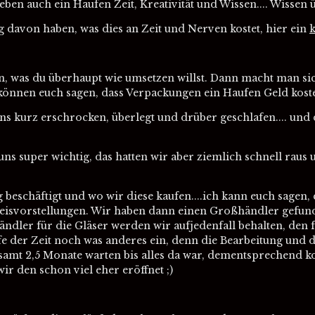
 eben auch ein Haufen Zeit, Kreativität und Wissen.... Wissen
ng davon haben, was dies an Zeit und Nerven kostet, hier ein
, was du überhaupt wie umsetzen willst. Dann macht man sic
können euch sagen, dass Verpackungen ein Haufen Geld kosten
uns kurz erschrocken, überlegt und drüber geschlafen.... un
s super wichtig, das hatten wir aber ziemlich schnell raus
beschäftigt und wo wir diese kaufen....ich kann euch sagen, e
reisvorstellungen. Wir haben dann einen Großhändler gefun
ändler für die Gläser werden wir aufjedenfall behalten, den
Laufe der Zeit noch was anderes ein, denn die Bearbeitung und
esamt 2,5 Monate warten bis alles da war, dementsprechend ko
ir den schon viel eher eröffnet ;)